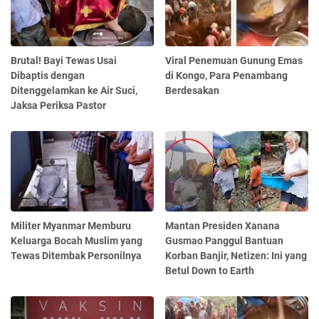
Brutal! Bayi Tewas Usai
Viral Penemuan Gunung Emas
Dibaptis dengan
di Kongo, Para Penambang
Ditenggelamkan ke Air Suci,
Berdesakan
Jaksa Periksa Pastor
Militer Myanmar Memburu
Mantan Presiden Xanana
Keluarga Bocah Muslim yang
Gusmao Panggul Bantuan
Tewas Ditembak Personilnya
Korban Banjir, Netizen: Ini yang
Betul Down to Earth