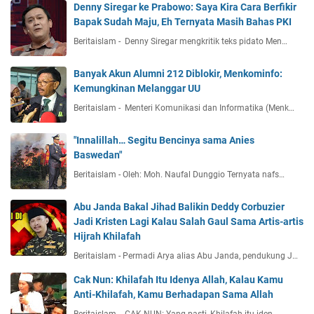
Denny Siregar ke Prabowo: Saya Kira Cara Berfikir
Bapak Sudah Maju, Eh Ternyata Masih Bahas PKI
Beritaislam - Denny Siregar mengkritik teks pidato Men…
Banyak Akun Alumni 212 Diblokir, Menkominfo:
Kemungkinan Melanggar UU
Beritaislam - Menteri Komunikasi dan Informatika (Menk…
"Innalillah… Segitu Bencinya sama Anies
Baswedan"
Beritaislam - Oleh: Moh. Naufal Dunggio Ternyata nafs…
Abu Janda Bakal Jihad Balikin Deddy Corbuzier
Jadi Kristen Lagi Kalau Salah Gaul Sama Artis-artis
Hijrah Khilafah
Beritaislam - Permadi Arya alias Abu Janda, pendukung J…
Cak Nun: Khilafah Itu Idenya Allah, Kalau Kamu
Anti-Khilafah, Kamu Berhadapan Sama Allah
Beritaislam - CAK NUN: Yang pasti, Khilafah itu iden…