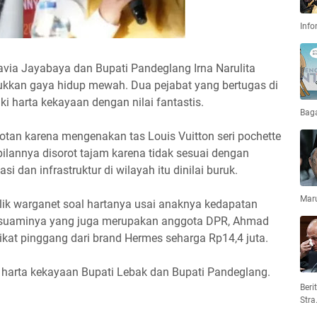
Info
ctavia Jayabaya dan Bupati Pandeglang Irna Narulita
jukkan gaya hidup mewah. Dua pejabat yang bertugas di
iki harta kekayaan dengan nilai fantastis.
Bag
otan karena mengenakan tas Louis Vuitton seri pochette
ilannya disorot tajam karena tidak sesuai dengan
i dan infrastruktur di wilayah itu dinilai buruk.
Mar
lik warganet soal hartanya usai anaknya kedapatan
suaminya yang juga merupakan anggota DPR, Ahmad
at pinggang dari brand Hermes seharga Rp14,4 juta.
t harta kekayaan Bupati Lebak dan Bupati Pandeglang.
Ber
Stra