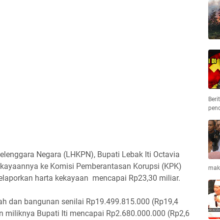
Beri
pen
lenggara Negara (LHKPN), Bupati Lebak Iti Octavia
kekayaannya ke Komisi Pemberantasan Korupsi (KPK)
maka
melaporkan harta kekayaan mencapai Rp23,30 miliar.
ah dan bangunan senilai Rp19.499.815.000 (Rp19,4
sin miliknya Bupati Iti mencapai Rp2.680.000.000 (Rp2,6