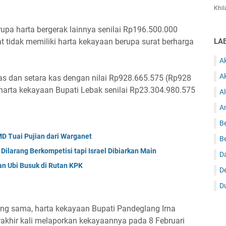
Khil
upa harta bergerak lainnya senilai Rp196.500.000
tat tidak memiliki harta kekayaan berupa surat berharga
LA
A
A
kas dan setara kas dengan nilai Rp928.665.575 (Rp928
al harta kekayaan Bupati Lebak senilai Rp23.304.980.575
Al
An
Be
MD Tuai Pujian dari Warganet
Be
Dilarang Berkompetisi tapi Israel Dibiarkan Main
D
n Ubi Busuk di Rutan KPK
D
D
ang sama, harta kekayaan Bupati Pandeglang Irna
terakhir kali melaporkan kekayaannya pada 8 Februari