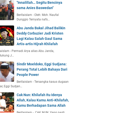
"Innalillah… Segitu Bencinya
sama Anies Baswedan"
Beritaislam - Oleh: Moh. Naufal
Dunggio Ternyata nafs…
Abu Janda Bakal Jihad Balikin
Deddy Corbuzier Jadi Kristen
Lagi Kalau Salah Gaul Sama
Artis-artis Hijrah Khilafah
taislam - Permadi Arya alias Abu Janda,
dukung J…
Sindir Moeldoko, Eggi Sudjana:
Perang Total Lebih Bahaya Dari
People Power
Beritaislam - Tersangka kasus dugaan
r, Eggi Sudjan…
Cak Nun: Khilafah Itu Idenya
Allah, Kalau Kamu Anti-Khilafah,
Kamu Berhadapan Sama Allah
Beritaislam - CAK NUN: Yang pasti,