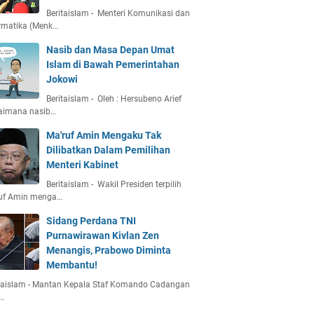
Beritaislam - Menteri Komunikasi dan
rmatika (Menk…
Nasib dan Masa Depan Umat
Islam di Bawah Pemerintahan
Jokowi
Beritaislam - Oleh : Hersubeno Arief
aimana nasib…
Ma'ruf Amin Mengaku Tak
Dilibatkan Dalam Pemilihan
Menteri Kabinet
Beritaislam - Wakil Presiden terpilih
uf Amin menga…
Sidang Perdana TNI
Purnawirawan Kivlan Zen
Menangis, Prabowo Diminta
Membantu!
itaislam - Mantan Kepala Staf Komando Cadangan
…