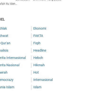
afah itu iden…
BEL
khlak
Ekonomi
khwat
FAKTA
-Qur'an
Fiqih
alisis
Headline
rita Internasional
Heboh
rita Nasional
Hikmah
aerah
Hot
emocrazy
Internasional
unia Islam
Islam