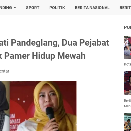
NDING
SPORT
POLITIK
BERITA NASIONAL
BERI
PO
ati Pandeglang, Dua Pejabat
uk Pamer Hidup Mewah
Kot
entar
Beri
Men