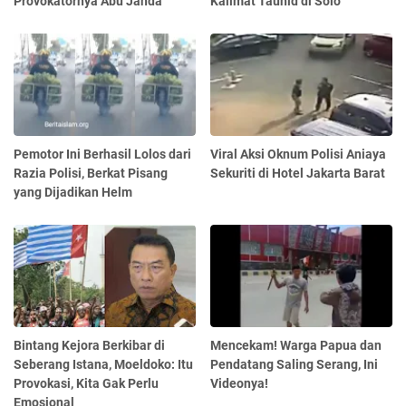
Provokatornya Abu Janda
Kalimat Tauhid di Solo
Pemotor Ini Berhasil Lolos dari
Viral Aksi Oknum Polisi Aniaya
Razia Polisi, Berkat Pisang
Sekuriti di Hotel Jakarta Barat
yang Dijadikan Helm
Bintang Kejora Berkibar di
Mencekam! Warga Papua dan
Seberang Istana, Moeldoko: Itu
Pendatang Saling Serang, Ini
Provokasi, Kita Gak Perlu
Videonya!
Emosional