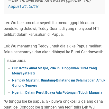
— Lex Wu |Merawat Kewarasan (@ArLex_Wu)
August 31, 2019
Lex Wu berkomentar seperti itu menanggapi kicauan
pendukung Jokowi, Teddy Gusniadi yang menyebut HTI
terlibat dalam kerusuhan di Papua.
Lek Wu menantang Teddy untuk diajak ke Papua melihat
fakta sebenarnya dan akan dibiayai ke Bumi Cendrawasih.
BACA JUGA
Curi Kotak Amal Masjid, Pria Ini Tinggalkan Surat Yang
Menyayat Hati
Nampak Mustahil, Binatang-Binatang ini Selamat dari Amuk
Gunung Semeru
Ngeri.... Dalam Perut Buaya Ada Potongan Tubuh Manusia
“G tunggu loe ke papua. Gk punya ongkos! G galang dana
buat loe. Congcot loe g simpen neh ted!” tulis Lek Wu.