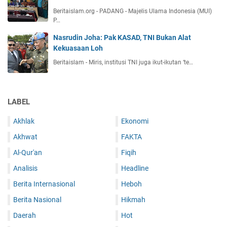
Beritaislam.org - PADANG - Majelis Ulama Indonesia (MUI)
P…
Nasrudin Joha: Pak KASAD, TNI Bukan Alat
Kekuasaan Loh
Beritaislam - Miris, institusi TNI juga ikut-ikutan ‘te…
LABEL
Akhlak
Ekonomi
Akhwat
FAKTA
Al-Qur'an
Fiqih
Analisis
Headline
Berita Internasional
Heboh
Berita Nasional
Hikmah
Daerah
Hot