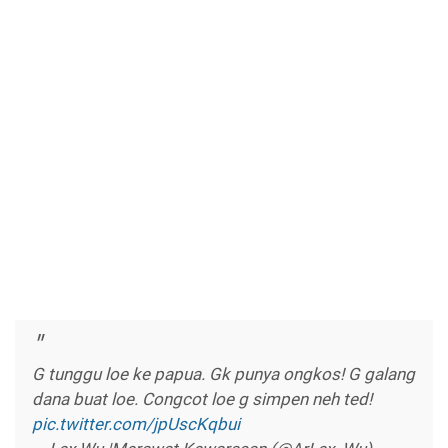
G tunggu loe ke papua. Gk punya ongkos! G galang
dana buat loe. Congcot loe g simpen neh ted!
pic.twitter.com/jpUscKqbui